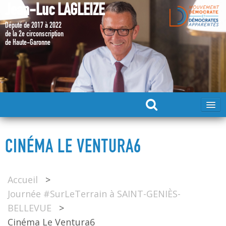
Jean-Luc LAGLEIZE
Député de 2017 à 2022
de la 2e circonscription
de Haute-Garonne
ACCUEIL
CINÉMA LE VENTURA6
MA CANDIDATURE 2024
Accueil
>
DÉPUTÉ 2017 – 2022
Journée #SurLeTerrain à SAINT-GENIÈS-
BELLEVUE
>
MES ACTIONS 2017 – 2022
Cinéma Le Ventura6