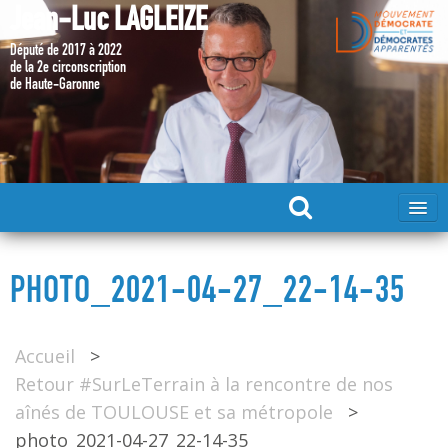
Jean-Luc LAGLEIZE
Député de 2017 à 2022
de la 2e circonscription
de Haute-Garonne
ACCUEIL
PHOTO_2021-04-27_22-14-35
MA CANDIDATURE 2024
Accueil
>
DÉPUTÉ 2017 – 2022
Retour #SurLeTerrain à la rencontre de nos
aînés de TOULOUSE et sa métropole
>
MES ACTIONS 2017 – 2022
photo_2021-04-27_22-14-35