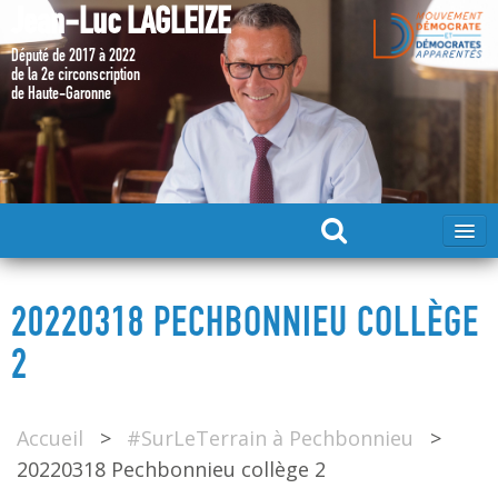
Jean-Luc LAGLEIZE
Député de 2017 à 2022
de la 2e circonscription
de Haute-Garonne
ACCUEIL
20220318 PECHBONNIEU COLLÈGE
MA CANDIDATURE 2024
2
DÉPUTÉ 2017 – 2022
Accueil
>
#SurLeTerrain à Pechbonnieu
>
20220318 Pechbonnieu collège 2
MES ACTIONS 2017 – 2022