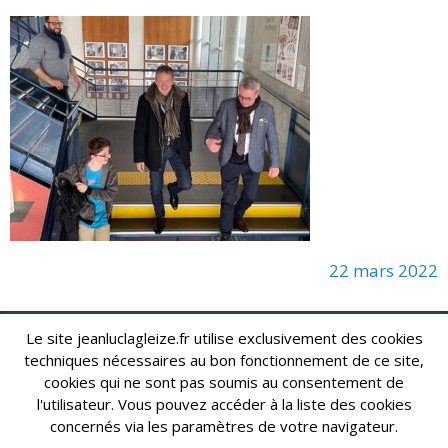
22 mars 2022
Le site jeanluclagleize.fr utilise exclusivement des cookies
lagleize2024@gmail.com
Jean-Luc LAGLEIZE - e-mail :
techniques nécessaires au bon fonctionnement de ce site,
cookies qui ne sont pas soumis au consentement de
Mentions Légales
- Copyright © 2024. Tous droits réservés.
l'utilisateur. Vous pouvez accéder à la liste des cookies
concernés via les paramètres de votre navigateur.