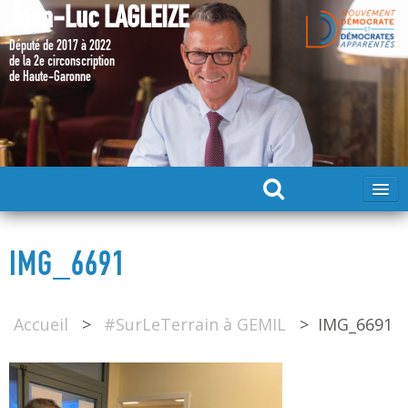
Jean-Luc LAGLEIZE
Député de 2017 à 2022
de la 2e circonscription
de Haute-Garonne
ACCUEIL
IMG_6691
MA CANDIDATURE 2024
Accueil
>
#SurLeTerrain à GEMIL
>
IMG_6691
DÉPUTÉ 2017 – 2022
MES ACTIONS 2017 – 2022