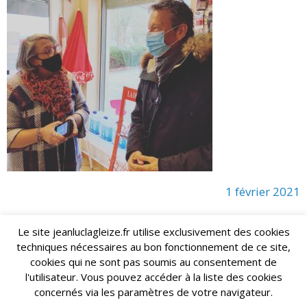
1 février 2021
Le site jeanluclagleize.fr utilise exclusivement des cookies
techniques nécessaires au bon fonctionnement de ce site,
lagleize2024@gmail.com
Jean-Luc LAGLEIZE - e-mail :
cookies qui ne sont pas soumis au consentement de
Mentions Légales
- Copyright © 2024. Tous droits réservés.
l'utilisateur. Vous pouvez accéder à la liste des cookies
concernés via les paramètres de votre navigateur.