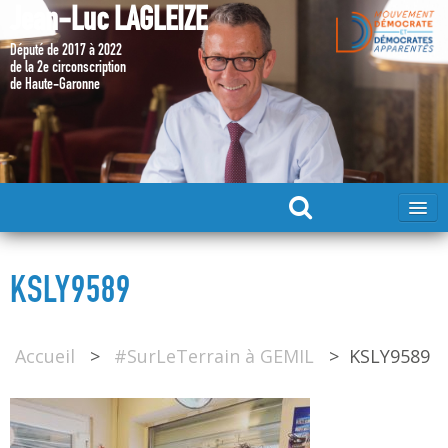
Jean-Luc LAGLEIZE
Député de 2017 à 2022
de la 2e circonscription
de Haute-Garonne
ACCUEIL
KSLY9589
MA CANDIDATURE 2024
Accueil
>
#SurLeTerrain à GEMIL
>
KSLY9589
DÉPUTÉ 2017 – 2022
MES ACTIONS 2017 – 2022