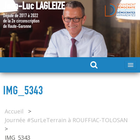
Jean-Luc LAGLEIZE
Député de 2017 à 2022
de la 2e circonscription
de Haute-Garonne
ACCUEIL
IMG_5343
MA CANDIDATURE 2024
Accueil
>
DÉPUTÉ 2017 – 2022
Journée #SurLeTerrain à ROUFFIAC-TOLOSAN
>
MES ACTIONS 2017 – 2022
IMG_5343