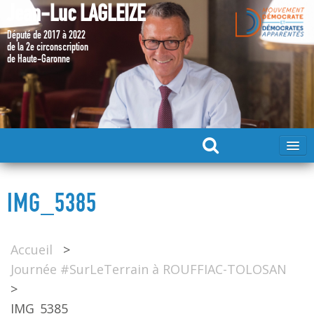
Jean-Luc LAGLEIZE
Député de 2017 à 2022
de la 2e circonscription
de Haute-Garonne
ACCUEIL
IMG_5385
MA CANDIDATURE 2024
Accueil
>
DÉPUTÉ 2017 – 2022
Journée #SurLeTerrain à ROUFFIAC-TOLOSAN
>
MES ACTIONS 2017 – 2022
IMG_5385