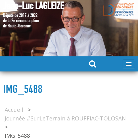
Jean-Luc LAGLEIZE
Député de 2017 à 2022
de la 2e circonscription
de Haute-Garonne
ACCUEIL
IMG_5488
MA CANDIDATURE 2024
Accueil
>
DÉPUTÉ 2017 – 2022
Journée #SurLeTerrain à ROUFFIAC-TOLOSAN
>
MES ACTIONS 2017 – 2022
IMG_5488