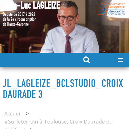
Jean-Luc LAGLEIZE
Député de 2017 à 2022
de la 2e circonscription
de Haute-Garonne
ACCUEIL
JL_LAGLEIZE_BCLSTUDIO_CROIX
MA CANDIDATURE 2024
DAURADE 3
DÉPUTÉ 2017 – 2022
Accueil
>
#Surleterrain à Toulouse, Croix Daurade et
MES ACTIONS 2017 – 2022