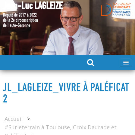
Jean-Luc LAGLEIZE
Député de 2017 à 2022
de la 2e circonscription
de Haute-Garonne
ACCUEIL
JL_LAGLEIZE_VIVRE À PALÉFICAT
MA CANDIDATURE 2024
2
DÉPUTÉ 2017 – 2022
Accueil
>
#Surleterrain à Toulouse, Croix Daurade et
MES ACTIONS 2017 – 2022