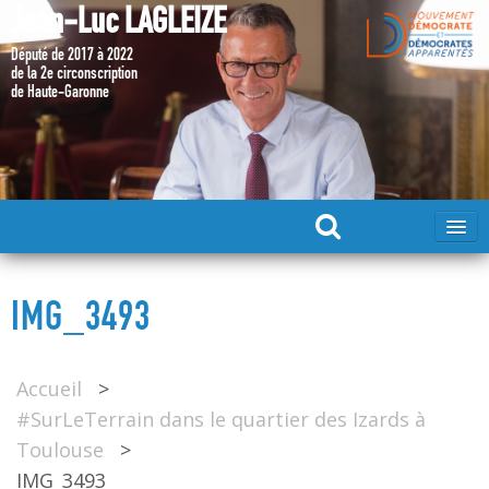
Jean-Luc LAGLEIZE
Député de 2017 à 2022
de la 2e circonscription
de Haute-Garonne
ACCUEIL
IMG_3493
MA CANDIDATURE 2024
Accueil
>
DÉPUTÉ 2017 – 2022
#SurLeTerrain dans le quartier des Izards à
Toulouse
>
MES ACTIONS 2017 – 2022
IMG_3493