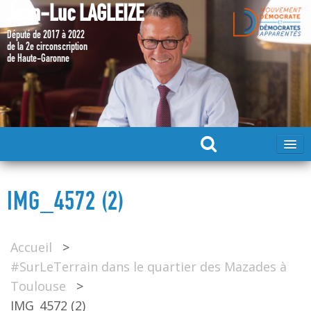
Jean-Luc LAGLEIZE
Député de 2017 à 2022
de la 2e circonscription
de Haute-Garonne
ACCUEIL
IMG_4572 (2)
MA CANDIDATURE 2024
Accueil
>
DÉPUTÉ 2017 – 2022
#SurLeTerrain dans le quartier des Mazades à
Toulouse
>
MES ACTIONS 2017 – 2022
IMG_4572 (2)