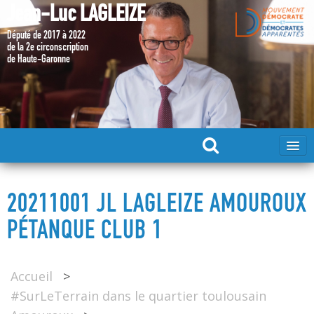
Jean-Luc LAGLEIZE
Député de 2017 à 2022
de la 2e circonscription
de Haute-Garonne
ACCUEIL
20211001 JL LAGLEIZE AMOUROUX
MA CANDIDATURE 2024
PÉTANQUE CLUB 1
DÉPUTÉ 2017 – 2022
Accueil
>
#SurLeTerrain dans le quartier toulousain
MES ACTIONS 2017 – 2022