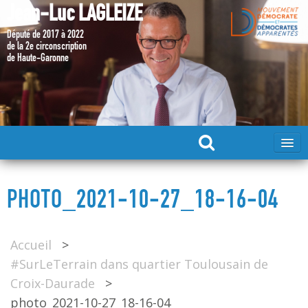
Jean-Luc LAGLEIZE
Député de 2017 à 2022
de la 2e circonscription
de Haute-Garonne
ACCUEIL
PHOTO_2021-10-27_18-16-04
MA CANDIDATURE 2024
Accueil
>
DÉPUTÉ 2017 – 2022
#SurLeTerrain dans quartier Toulousain de
Croix-Daurade
>
MES ACTIONS 2017 – 2022
photo_2021-10-27_18-16-04