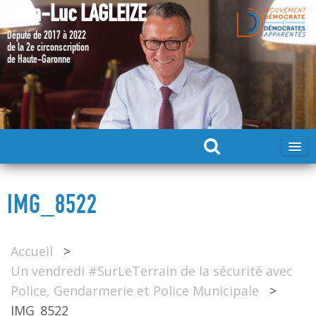
Jean-Luc LAGLEIZE
Député de 2017 à 2022
de la 2e circonscription
de Haute-Garonne
ACCUEIL
IMG_8522
MA CANDIDATURE 2024
Accueil
>
DÉPUTÉ 2017 – 2022
Un vendredi #SurLeTerrain de la sécurité avec
Police, Gendarmerie et Police Municipale
>
MES ACTIONS 2017 – 2022
IMG_8522