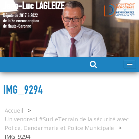
Jean-Luc LAGLEIZE
Député de 2017 à 2022
de la 2e circonscription
de Haute-Garonne
ACCUEIL
IMG_9294
MA CANDIDATURE 2024
Accueil
>
DÉPUTÉ 2017 – 2022
Un vendredi #SurLeTerrain de la sécurité avec
Police, Gendarmerie et Police Municipale
>
MES ACTIONS 2017 – 2022
IMG_9294