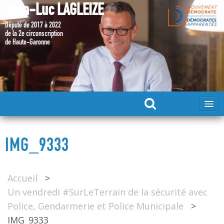
Jean-Luc LAGLEIZE
Député de 2017 à 2022
de la 2e circonscription
de Haute-Garonne
ACCUEIL
IMG_9333
MA CANDIDATURE 2024
Accueil
>
DÉPUTÉ 2017 – 2022
Un vendredi #SurLeTerrain de la sécurité avec
Police, Gendarmerie et Police Municipale
>
MES ACTIONS 2017 – 2022
IMG_9333