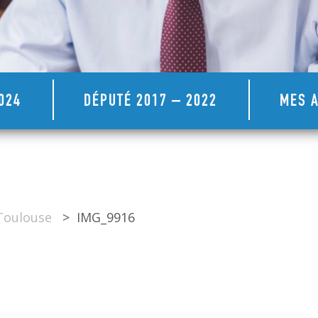
024
DÉPUTÉ 2017 – 2022
MES A
Toulouse
>
IMG_9916