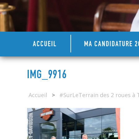
ACCUEIL
MA CANDIDATURE 2
IMG_9916
Accueil
>
#SurLeTerrain des 2 roues à 