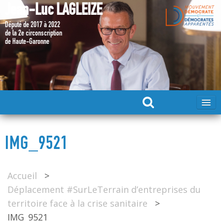
Jean-Luc LAGLEIZE
Député de 2017 à 2022
de la 2e circonscription
de Haute-Garonne
ACCUEIL
IMG_9521
MA CANDIDATURE 2024
Accueil
>
DÉPUTÉ 2017 – 2022
Déplacement #SurLeTerrain d’entreprises du
territoire face à la crise sanitaire
>
MES ACTIONS 2017 – 2022
IMG_9521