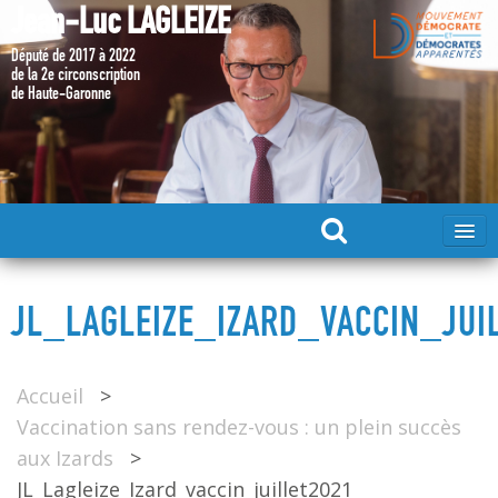
Jean-Luc LAGLEIZE
Député de 2017 à 2022
de la 2e circonscription
de Haute-Garonne
ACCUEIL
JL_LAGLEIZE_IZARD_VACCIN_JUI
MA CANDIDATURE 2024
Accueil
>
DÉPUTÉ 2017 – 2022
Vaccination sans rendez-vous : un plein succès
aux Izards
>
MES ACTIONS 2017 – 2022
JL_Lagleize_Izard_vaccin_juillet2021