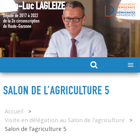
Jean-Luc LAGLEIZE
Député de 2017 à 2022
de la 2e circonscription
de Haute-Garonne
ACCUEIL
SALON DE L’AGRICULTURE 5
MA CANDIDATURE 2024
Accueil
>
DÉPUTÉ 2017 – 2022
Visite en délégation au Salon de l’agriculture
>
Salon de l’agriculture 5
MES ACTIONS 2017 – 2022